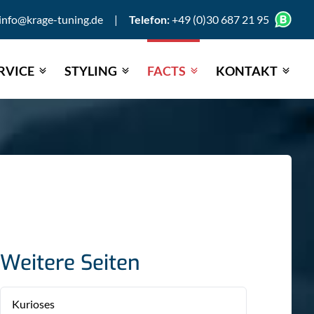
info@krage-tuning.de
|
Telefon:
+49 (0)30 687 21 95
RVICE
STYLING
FACTS
KONTAKT
Weitere Seiten
Kurioses