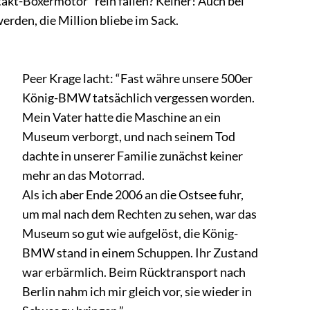
kt-Boxermotor” rein fallen? Keiner! Auch bei
erden, die Million bliebe im Sack.
Peer Krage lacht: “Fast währe unsere 500er
König-BMW tatsächlich vergessen worden.
Mein Vater hatte die Maschine an ein
Museum verborgt, und nach seinem Tod
dachte in unserer Familie zunächst keiner
mehr an das Motorrad.
Als ich aber Ende 2006 an die Ostsee fuhr,
um mal nach dem Rechten zu sehen, war das
Museum so gut wie aufgelöst, die König-
BMW stand in einem Schuppen. Ihr Zustand
war erbärmlich. Beim Rücktransport nach
Berlin nahm ich mir gleich vor, sie wieder in